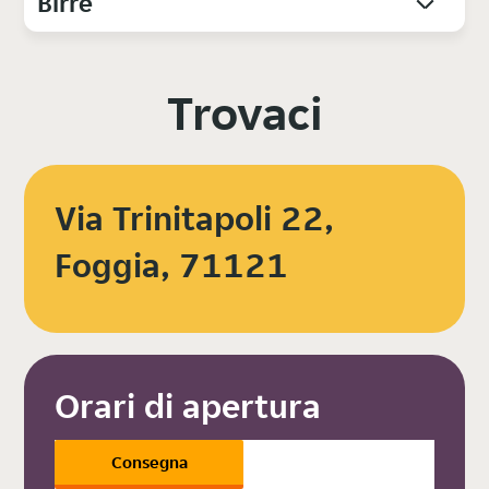
Birre
Trovaci
Via Trinitapoli 22,
Foggia, 71121
Orari di apertura
Consegna