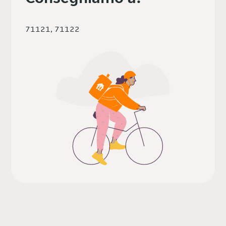
71121, 71122